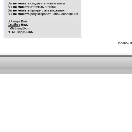
Вы
не можете
создавать новые темы
Вы
не можете
отвечать в темах
Вы
не можете
прикреплять вложения
Вы
не можете
редактировать свои сообщения
BB коды
Вкл.
Смайлы
Вкл.
[IMG]
код
Вкл.
HTML код
Выкл.
Часовой 