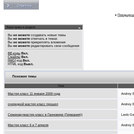
«
Предыдущ
Ваши права в разделе
Вы
не можете
создавать новые темы
Вы
не можете
отвечать в темах
Вы
не можете
прикреплять вложения
Вы
не можете
редактировать свои сообщения
BB коды
Вкл.
Смайлы
Вкл.
[IMG]
код
Вкл.
HTML код
Выкл.
Похожие темы
Тема
Мастер класс 11 января 2009 года
Andrey 
очередной мастер класс прошел
Andrey 
Семинар+мастер класс в Ганновере (Германия))
Laslo G
Мастер класс 6 и 7 апреля
Andrey 