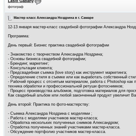
Laslo Gabany
фотограф
Мастер класс Александра Ноздрина в г. Самаре
12-13 января мастер-класс свадебной фотографии Александра Ноздр
Программа:
День первый: Бизнес практика свадебной фотографии
- Знакомство с творчеством Александра Ноздрина;
- Основы бизнеса свадебной фотографии;
- Брендинг, маркетинг;
- Консультации клиента;
- Предсвадебная съемка (love story) как инструмент маркетинга;
- Определение стиля в съемке или как выработать собственный сти
- Рабочий процесс с отснятым материалом, работа с Photoshop как 
техника обработки и профессиональной ретуши фотоснимков;
- Процесс производства альбомов, подготовка материалов для прос
Как свадебный альбом или любой законченный продукт увеличит В
День второй: Практика по фото-мастерству:
- Съемка Александра Ноздрина с моделями ;
- Работа с моделями участников мастер-класса;
- Обработка нескольких полученных снимков Александром;
- Отработка полученных знаний участниками мастер-класса.
- Обсуждение портфолио участников мастер-класса.