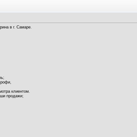
ина в г. Самаре.
ль;
профи,
мотра клиентом.
аши продажи;