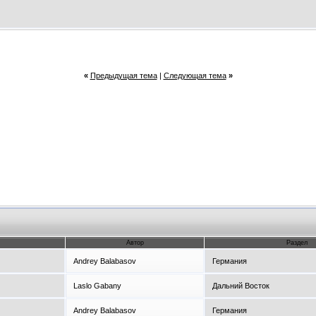
«
Предыдущая тема
|
Следующая тема
»
Автор
Раздел
Andrey Balabasov
Германия
Laslo Gabany
Дальний Восток
Andrey Balabasov
Германия