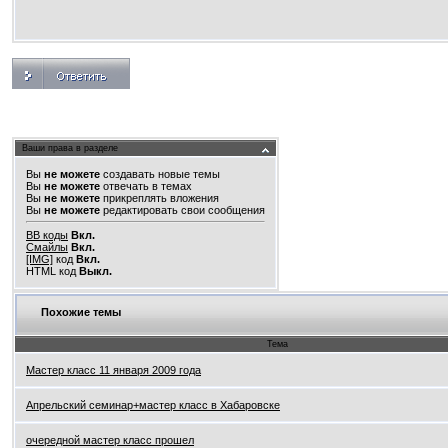
Ваши права в разделе
Вы
не можете
создавать новые темы
Вы
не можете
отвечать в темах
Вы
не можете
прикреплять вложения
Вы
не можете
редактировать свои сообщения
BB коды
Вкл.
Смайлы
Вкл.
[IMG]
код
Вкл.
HTML код
Выкл.
Похожие темы
Тема
Мастер класс 11 января 2009 года
Апрельский семинар+мастер класс в Хабаровске
очередной мастер класс прошел