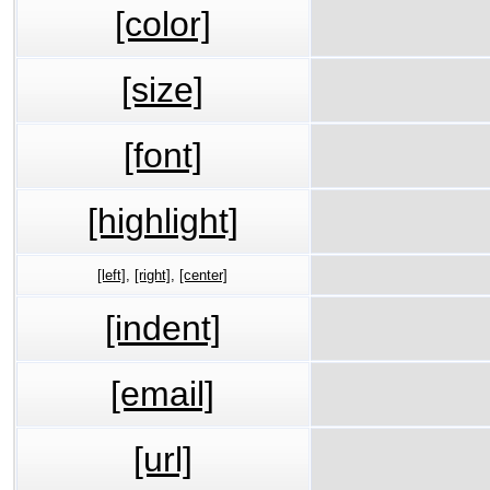
[color]
[size]
[font]
[highlight]
[left]
,
[right]
,
[center]
[indent]
[email]
[url]