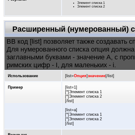
Элемент списка 1
Элемент списка 2
Расширенный (нумерованный) с
BB код [list] позволяет также создавать
Для нумерованного списка опция должна 
заглавными буквами - значение A, с про
римских цифр - I, для маленьких - i.
Использование
[list=
Опция
]
значение
[/list]
Пример
[list=1]
[*]Элемент списка 1
[*]Элемент списка 2
[/list]
[list=a]
[*]Элемент списка 1
[*]Элемент списка 2
[/list]
Результат