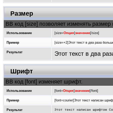
Размер
BB код [size] позволяет изменять размер
Использование
[size=
Опция
]
значение
[/size]
Пример
[size=+2]Этот текст в два раза больш
Результат
Этот текст в два ра
Шрифт
BB код [font] изменяет шрифт.
Использование
[font=
Опция
]
значение
[/font]
Пример
[font=courier]Этот текст написан шрифт
Результат
Этот текст написан шрифтом Co