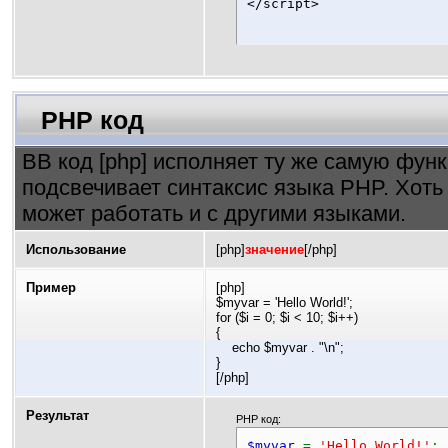
</script>
PHP код
BB код [php] исполняет ту же самую функц
подсвечивает синтаксис языка PHP. Хоть
может работать и с другими языками.
Использование
[php]
значение
[/php]
Пример
[php]
$myvar = 'Hello World!';
for ($
i = 0; $i < 10; $i++)
{
echo $myvar . "\n";
}
[/php]
Результат
PHP код:
$myvar
=
'Hello World!'
;