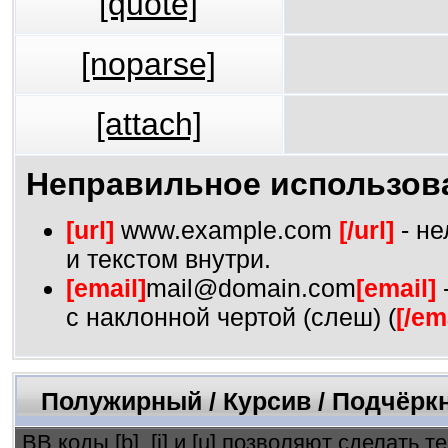
[quote]
[noparse]
[attach]
Неправильное использов
[url]
www.example.com
[/url]
- не
и текстом внутри.
[email]
mail@domain.com
[email]
с наклонной чертой (слеш) (
[/em
Полужирный / Курсив / Подчёрк
BB коды [b], [i] и [u] позволяют сделат