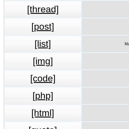
[thread]
[post]
[list]
Ма
[img]
[code]
[php]
[html]