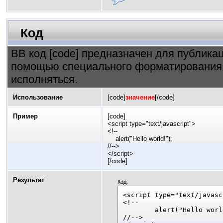
Код
BB код [code] предназначен для публика
помощью специального форматирования к
исполняться.
Использование
[code]
значение
[/code]
Пример
[code]
<script type="text/javascript">
<!--
alert("Hello world!");
//-->
</script>
[/code]
Результат
Код:
<script type="text/javasc
<!--

	alert("Hello world!");

//-->
