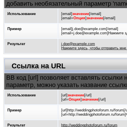
добавить необязательный параметр 'name
Использование
[email]
значение
[/email]
[email=
Опция
]
значение
[/email]
Пример
[email]j.doe@example.com[/email]
[email=j.doe@example.com]Нажмите зд
Результат
j.doe@example.com
Нажмите здесь, чтобы отправить мне
Ссылка на URL
BB код [url] позволяет вставлять ссылк
параметр, можно указать название ссылк
Использование
[url]
значение
[/url]
[url=
Опция
]
значение
[/url]
Пример
[url]http://weddingphotoforum.ru/forum[/u
[url=http://weddingphotoforum.ru/for
Результат
http://weddingphotoforum.ru/forum