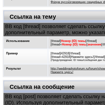
Форум русскоговорящих свадебных 
Ссылка на тему
BB код [thread] позволяет сделать ссылку
дополнительный параметр, можно указат
Использование
[thread]
Номер (ID) темы
[/thread]
[thread=
Номер (ID) темы
]
значение
[/t
Пример
[thread]42918[/thread]
[thread=42918]Нажмите здесь![/thread]
(Предупреждение: ID темы/сообщения дан т
Результат
http://weddingphotoforum.ru/forum/sho
Нажмите здесь!
Ссылка на сообщение
BB код [post] позволяет сделать ссылку 
(ID). Используя дополнительный парамет