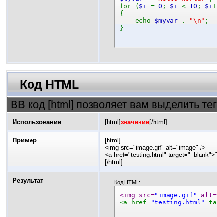
for (
$i
=
0
;
$i
<
10
;
$i
+
{
echo
$myvar
.
"\n"
;
}
Код HTML
BB код [html] позволяет вам выделить т
Использование
[html]
значение
[/html]
Пример
[html]
<img src="image.gif" alt="image" />
<a href="testing.html" target="_blank">
[/html]
Результат
Код HTML:
<img src=
"image.gif"
 alt=
<a href=
"testing.html"
 ta