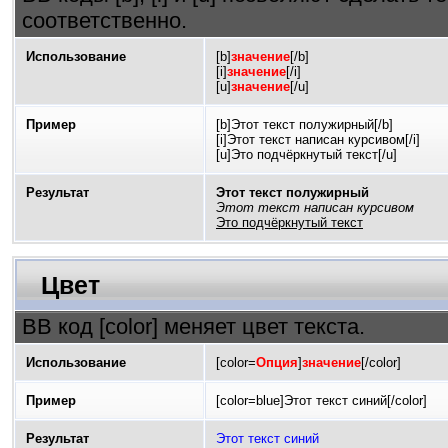
соответственно.
Использование
[b]
значение
[/b]
[i]
значение
[/i]
[u]
значение
[/u]
Пример
[b]Этот текст полужирный[/b]
[i]Этот текст написан курсивом[/i]
[u]Это подчёркнутый текст[/u]
Результат
Этот текст полужирный
Этот текст написан курсивом
Это подчёркнутый текст
Цвет
BB код [color] меняет цвет текста.
Использование
[color=
Опция
]
значение
[/color]
Пример
[color=blue]Этот текст синий[/color]
Результат
Этот текст синий