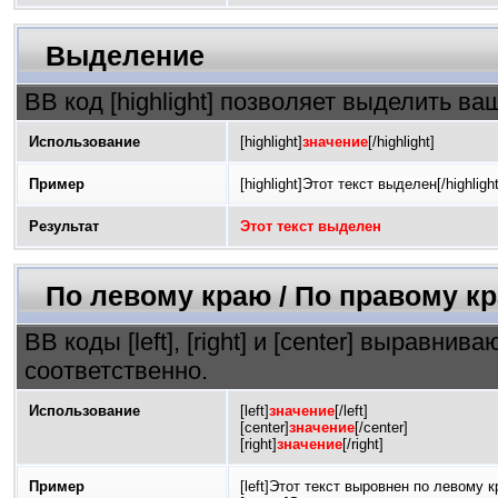
Выделение
BB код [highlight] позволяет выделить ваш
Использование
[highlight]
значение
[/highlight]
Пример
[highlight]Этот текст выделен[/highlight
Результат
Этот текст выделен
По левому краю / По правому кр
BB коды [left], [right] и [center] выравн
соответственно.
Использование
[left]
значение
[/left]
[center]
значение
[/center]
[right]
значение
[/right]
Пример
[left]Этот текст выровнен по левому кр