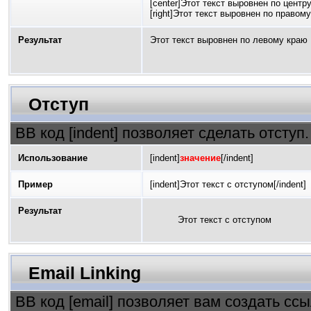
[center]Этот текст выровнен по центру
[right]Этот текст выровнен по правому 
Результат
Этот текст выровнен по левому краю
Отступ
BB код [indent] позволяет сделать отступ.
Использование
[indent]
значение
[/indent]
Пример
[indent]Этот текст с отступом[/indent]
Результат
Этот текст с отступом
Email Linking
BB код [email] позволяет вам создать сс