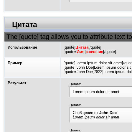
Цитата
The [quote] tag allows you to attribute text 
Использование
[quote]
Цитата
[/quote]
[quote=
Имя
]
значение
[/quote]
Пример
[quote]Lorem ipsum dolor sit amet[/quot
[quote=John Doe]Lorem ipsum dolor sit 
[quote=John Doe;7822]Lorem ipsum dolo
Результат
Цитата:
Lorem ipsum dolor sit amet
Цитата:
Сообщение от
John Doe
Lorem ipsum dolor sit amet
Цитата: