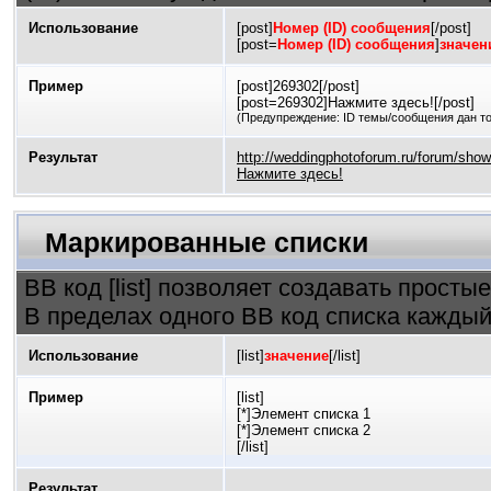
Использование
[post]
Номер (ID) сообщения
[/post]
[post=
Номер (ID) сообщения
]
значен
Пример
[post]269302[/post]
[post=269302]Нажмите здесь![/post]
(Предупреждение: ID темы/сообщения дан т
Результат
http://weddingphotoforum.ru/forum/sh
Нажмите здесь!
Маркированные списки
BB код [list] позволяет создавать прост
В пределах одного BB код списка каждый
Использование
[list]
значение
[/list]
Пример
[list]
[*]Элемент списка 1
[*]Элемент списка 2
[/list]
Результат