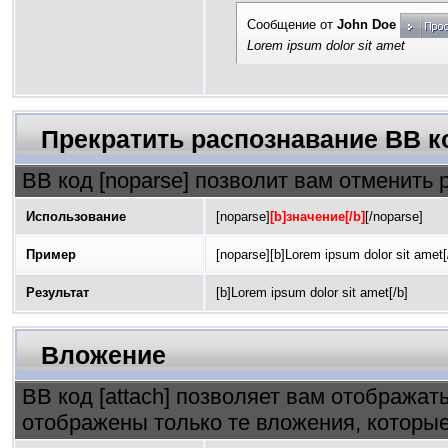
Сообщение от
John Doe
Lorem ipsum dolor sit amet
Прекратить распознавание BB к
BB код [noparse] позволит вам отменить 
Использование
[noparse]
[b]значение[/b]
[/noparse]
Пример
[noparse][b]Lorem ipsum dolor sit amet[
Результат
[b]Lorem ipsum dolor sit amet[/b]
Вложение
BB код [attach] позволяет вам отображат
отображены только те вложения, котор