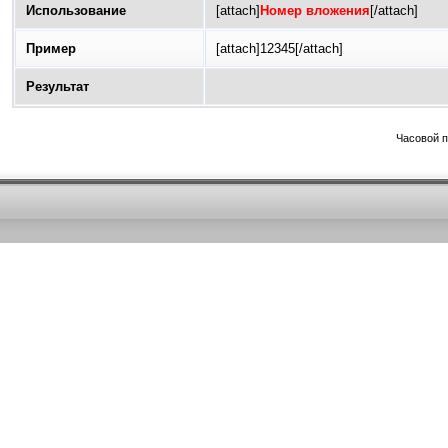
Использование
[attach]
Номер вложения
[/attach]
Пример
[attach]12345[/attach]
Результат
Часовой 