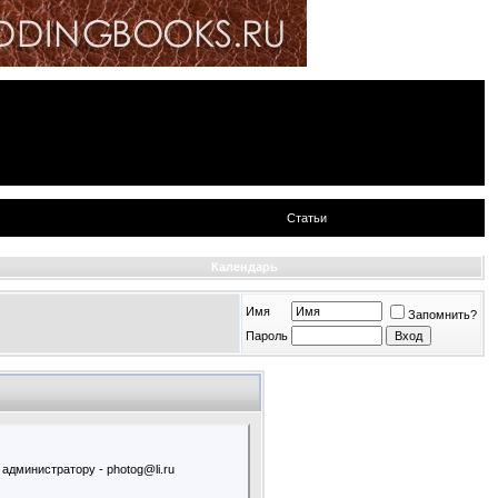
Статьи
Календарь
Имя
Запомнить?
Пароль
администратору - photog@li.ru