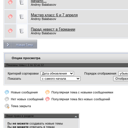
начало...
Andrey Balabasov
Мастер класс 6 и 7 апреля
Andrey Balabasov
Парад невест в Германии
Andrey Balabasov
Опции просмотра
Показаны темы с 1 по 12 из 12
Критерий сортировки
Порядок отображения
Показать
Новые сообщения
Популярная тема с новыми сообщениями
Нет новых сообщений
Популярная тема без новых сообщений
Тема закрыта
Ваши права в разделе
Вы
не можете
создавать новые темы
Вы
не можете
отвечать в темах