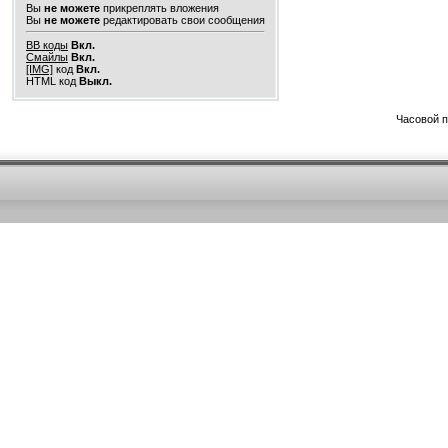
Вы
не можете
прикреплять вложения
Вы
не можете
редактировать свои сообщения
BB коды
Вкл.
Смайлы
Вкл.
[IMG]
код
Вкл.
HTML код
Выкл.
Часовой 