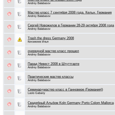
Andrey Balabasov
Мастер класс 7 сентября 2008 года. Кельн. Германия
Andrey Balabasov
Сергей Новожилов в Германии 28-29 октября 2008 года
Andrey Balabasov
Trash the dress Germany 2008
Кензикеев Илья
очередной мастер класс прошел
Andrey Balabasov
Парад Невест 2008 в Штуттгарте
Andrey Balabasov
Практические мастер классы
Andrey Balabasov
Семинар+мастер класс в Ганновере (Германия))
Laslo Gabany
Свадебный Альбом Koln Germany Porto Colom Mallorca
Andrey Balabasov