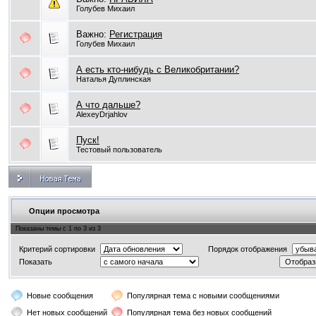
Голубев Михаил
Важно:
Регистрация
Голубев Михаил
А есть кто-нибудь с Великобритании?
Наталья Дуплинская
А что дальше?
AlexeyDrjahlov
Пуск!
Тестовый пользователь
Опции просмотра
Показаны темы с 1 по 3 из 3
Критерий сортировки
Порядок отображения
Показать
Новые сообщения
Популярная тема с новыми сообщениями
Нет новых сообщений
Популярная тема без новых сообщений