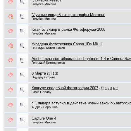
"Ярмарка невест"
Голубев Михаил
"Лучшие свадебные фотографы Москвы"
Голубев Михаил
Клэй Блэкмор в рамка Фотофорума-2008
Голубев Михаил
Украдена фототехника Canon 1Ds Mk II
Геннадий Котельников
Adobe отзывает обновления Lightroom 1.4 и Camera Raw
Геннадий Котельников
8 Марта
(
1
2
)
Эдуард Хитрый
Конкурс свадебной фотографии 2007
(
1
2
3
4
5
)
Laslo Gabany
с 1 января вступил в действие новый закон об авторск
Андрей Воронцов
Capture One 4
Голубев Михаил