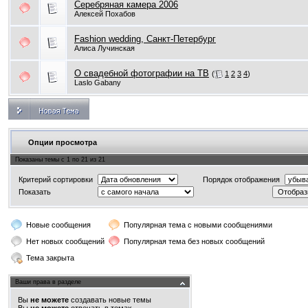
Серебряная камера 2006
Алексей Похабов
Fashion wedding, Санкт-Петербург
Алиса Лучинская
О свадебной фотографии на ТВ
(
1
2
3
4
)
Laslo Gabany
Опции просмотра
Показаны темы с 1 по 21 из 21
Критерий сортировки
Порядок отображения
Показать
Новые сообщения
Популярная тема с новыми сообщениями
Нет новых сообщений
Популярная тема без новых сообщений
Тема закрыта
Ваши права в разделе
Вы
не можете
создавать новые темы