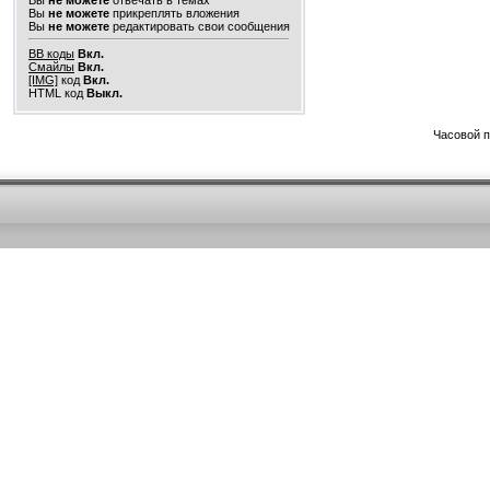
Вы
не можете
отвечать в темах
Вы
не можете
прикреплять вложения
Вы
не можете
редактировать свои сообщения
BB коды
Вкл.
Смайлы
Вкл.
[IMG]
код
Вкл.
HTML код
Выкл.
Часовой 