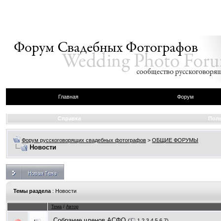
Главная
Форум
Справка
Пол
Форум русскоговорящих свадебных фотографов
>
ОБЩИЕ ФОРУМЫ
Новости
Темы раздела
: Новости
Тема
/
Автор
Собрание членов АСФО
(
1
2
3
4
5
6
7
)