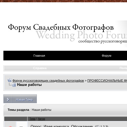
Главная
Форум
Справка
Пол
Форум русскоговорящих свадебных фотографов
>
ПРОФЕССИОНАЛЬНЫЕ 
Наши работы
Темы раздела
: Наши работы
Тема
/
Автор
Опрос:
Идея конкурса. Обсуждение.
(
1
2
3
)