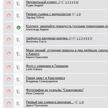
Недовольный клиент :(
(
1
2
3
4
5
6
)
Рудин Андрей
Первая съемка с видеосветом
(
1
2
)
Эдуард Гебель
Коллеги, закидайте пожалуста тухлыми помидорами по
Александр Авдеев
требуется разумная критика =)
(
1
2
3
4
5
6
7
)
Филонова Ольга
Море эмоций, отличная природа и два любящих сердц
и Кирилл
Кирилл Ермолаев
Фото с семинара в Германии
Laslo Gabany
Парад невст в Красноярсе
Владимир Сковородников
Фотографии из усадьбы "Середниково"
Иван Смирнов
Первый раз снимала венчание...
(
1
2
)
Дарья Прохорова