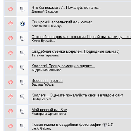
Что бы показать?.. Пожалуй, вот это...
Дмитрий Захаров
Сибирский апрельский альбомчег
Константин Осийчук
Фотосейшн в рамках открытия Первой выставки русск
Юлия Бурулёва
Свадебная съемка моделей. Подводные камни :)
Татьяна Гаранина
Коллеги! Прошу помощи в оценке...
Андрей Мананников
Весенняя, третья
Эдуард Гебель
Коллеги ! Оцените пожалуйста свои взглядом сайт
Dmitry Zerkal
Мой первый альбом
Екатерина Храменкова
Новые имена в свадебной фотографии
(
1
2
)
Laslo Gabany