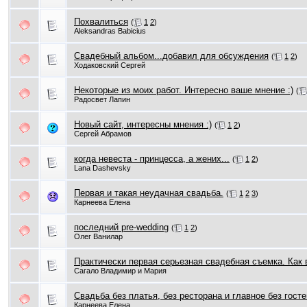
Похвалиться
(
1
2
)
Aleksandras Babicius
Свадебный альбом...добавил для обсуждения
(
1
2
)
Ходаковский Сергей
Некоторые из моих работ. Интересно ваше мнение :)
(
Радосвет Лапин
Новый сайт, интересны мнения :)
(
1
2
)
Сергей Абрамов
когда невеста - принцесса, а жених...
(
1
2
)
Lana Dashevsky
Первая и такая неудачная свадьба.
(
1
2
3
)
Карнеева Елена
последний pre-wedding
(
1
2
)
Олег Ванилар
Практически первая серьезная свадебная съемка. Как
Сагало Владимир и Мария
Свадьба без платья, без ресторана и главное без гостей
Карнеева Елена