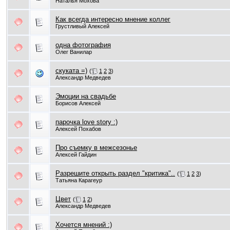
Наталья Мохова
Как всегда интересно мнение коллег
Грустливый Алексей
одна фотография
Олег Ванилар
скуката =)
(
1
2
3
)
Александр Медведев
Эмоции на свадьбе
Борисов Алексей
парочка love story :)
Алексей Похабов
Про съемку в межсезонье
Алексей Гайдин
Разрешите открыть раздел "критика"..
(
1
2
3
)
Татьяна Карагеур
Цвет
(
1
2
)
Александр Медведев
Хочется мнений :)