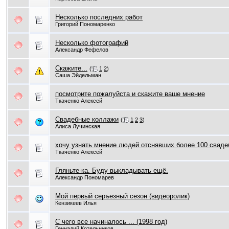
Несколько последних работ
Григорий Пономаренко
Несколько фотографий
Александр Фефелов
Скажите...
(
1
2
)
Саша Эйдельман
посмотрите пожалуйста и скажите ваше мнение
Ткаченко Алексей
Свадебные коллажи
(
1
2
3
)
Алиса Лучинская
хочу узнать мнение людей отснявших более 100 сваде
Ткаченко Алексей
Гляньте-ка. Буду выкладывать ещё.
Александр Пономарев
Мой первый серъезный сезон (видеоролик)
Кензикеев Илья
С чего все начиналось ... (1998 год)
Геннадий Котельников