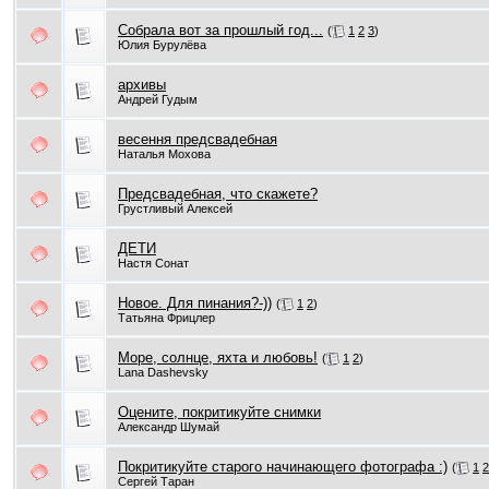
Собрала вот за прошлый год...
(
1
2
3
)
Юлия Бурулёва
архивы
Андрей Гудым
весення предсвадебная
Наталья Мохова
Предсвадебная, что скажете?
Грустливый Алексей
ДЕТИ
Настя Сонат
Новое. Для пинания?-))
(
1
2
)
Татьяна Фрицлер
Море, солнце, яхта и любовь!
(
1
2
)
Lana Dashevsky
Оцените, покритикуйте снимки
Александр Шумай
Покритикуйте старого начинающего фотографа :)
(
1
2
Сергей Таран