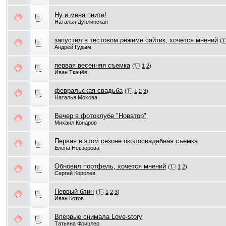
Ну и меня пните!
Наталья Дуплинская
запустил в тестовом режиме сайтик, хочется мнений
(
Андрей Гудым
первая весенняя съемка
(
1
2
)
Иван Ткачёв
февральская свадьба
(
1
2
3
)
Наталья Мохова
Вечер в фотоклубе "Новатор"
Михаил Кондров
Первая в этом сезоне околосвадебная съемка
Елена Невзорова
Обновил портфель, хочется мнений
(
1
2
)
Сергей Королев
Первый блин
(
1
2
3
)
Иван Котов
Впервые снимала Love-story
Татьяна Фрицлер