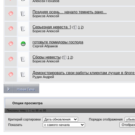
Алексей Похабов
Поздняя осень... начало темнеть рано...
Борисов Алексей
Серьезная невеста :)
(
1
2
)
Борисов Алексей
готовьте помидоры господа
Сергей Абрамов
Сборы невесты
(
1
2
)
Борисов Алексей
Демонстрировать свои работы клиентам лучше в блоге
Рудин Андрей
Опции просмотра
Показаны темы с 1 по 86 из 86
Критерий сортировки
Порядок отображения
Показать