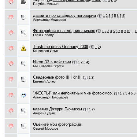
Голубев Михаил
давайти про слайдшоу поговорим
(
1
2
3
4
5
6
7
8
)
Александр Медведев
Фотографии с последних съемок
(
1
2
3
4
5
6
7
8
9
10
...
П
Laslo Gabany
Trash the dress Germany 2008
(
1
2
)
Кензикеев Илья
Nikon D3 в действии
(
1
2
3
4
)
Миннигалин Сергей
Свадебные фото !!! Hdr !!!
(
1
2
)
Евгений Артес
"ЖЕСТЬ!" или непонятный мне фотоюмор.
(
1
2
3
4
5
6
)
Александр Пономарев
навеяно Джерри Гионисом
(
1
2
)
Андрей Гудым
Оцените мои фотографии
Сергей Морозов